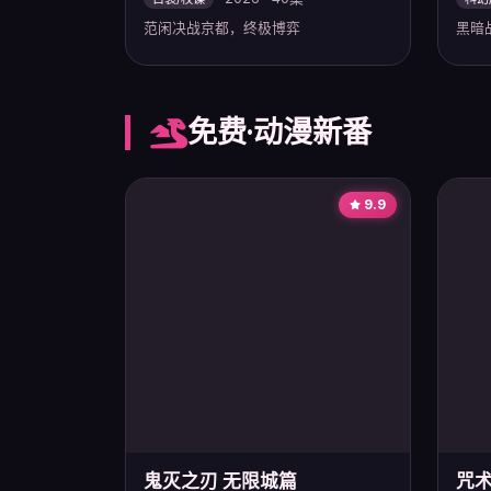
范闲决战京都，终极博弈
黑暗
免费·动漫新番
9.9
鬼灭之刃 无限城篇
咒术