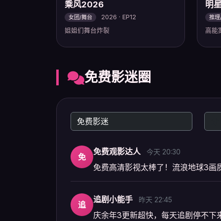
乘风2026
明
2026 · EP12
女团/舞台
推理
姐姐们舞台炸裂
高能
免费影迷圈
免费观影达人
今天 20:30
免
免费高清影视太棒了！流浪地球3画
追剧小能手
昨天 22:45
追
庆余年3更新超快，每天追剧停不下