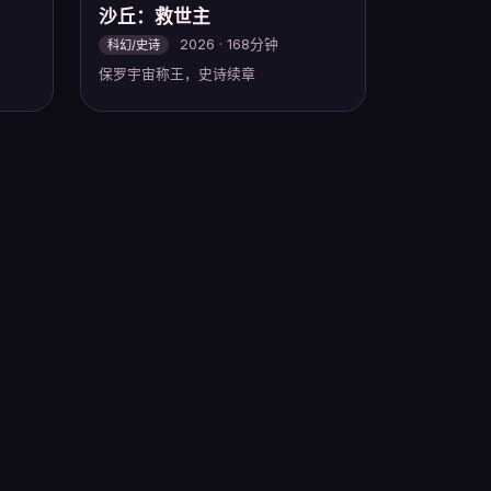
沙丘：救世主
2026 · 168分钟
科幻/史诗
保罗宇宙称王，史诗续章