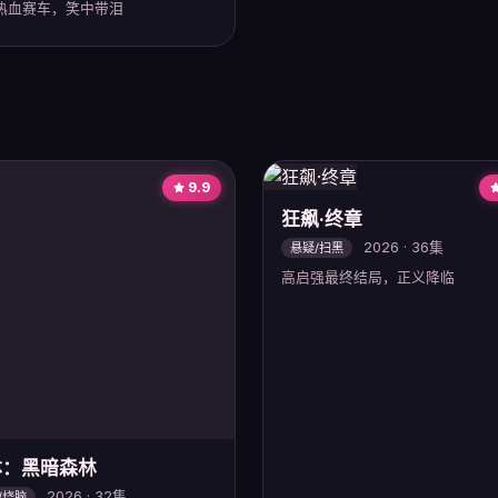
热血赛车，笑中带泪
9.9
体：黑暗森林
狂飙·终章
2026 · 32集
2026 · 36集
/烧脑
悬疑/扫黑