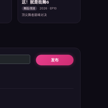
这！就是街舞6
2026 · EP10
舞蹈/竞技
顶尖舞者巅峰对决
发布