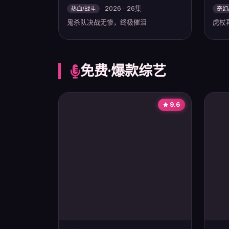
2026 · 26集
热血/战斗
奇幻
鬼杀队决战无惨，终极催泪
虎杖
免费·爆款综艺
9.6