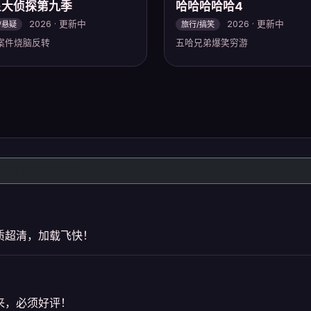
星大侦探第九季
哈哈哈哈哈4
2026 · 更新中
2026 · 更新中
/悬疑
旅行/搞笑
案件烧脑反转
五哈兄弟爆笑穷游
质超清，加载飞快！
来，必须好评！