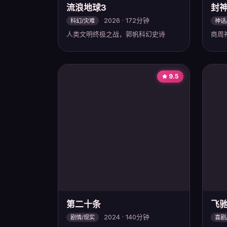
流浪地球3
封
2026 · 172分钟
科幻/灾难
神话
人类文明终极之战，郭帆科幻史诗
商周
9.5
第二十条
飞驰
2024 · 140分钟
剧情/现实
喜剧