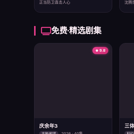
正当防卫直击人心
沈腾
免费·精选剧集
9.8
庆余年3
三
2026 · 40集
古装/权谋
科幻