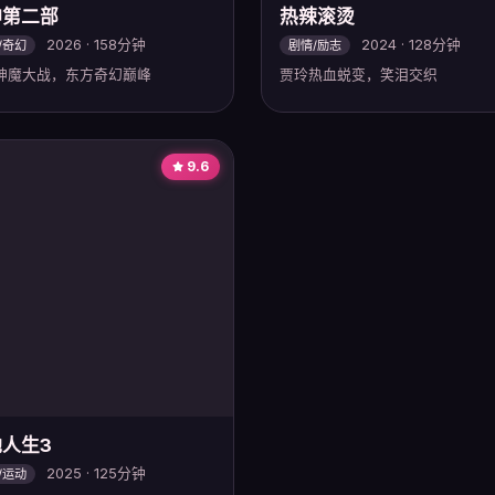
神第二部
热辣滚烫
2026 · 158分钟
2024 · 128分钟
/奇幻
剧情/励志
神魔大战，东方奇幻巅峰
贾玲热血蜕变，笑泪交织
9.6
人生3
2025 · 125分钟
/运动