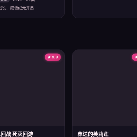
战役，威慑纪元开启
高启强最终结局，正义降临
9.8
回战 死灭回游
葬送的芙莉莲