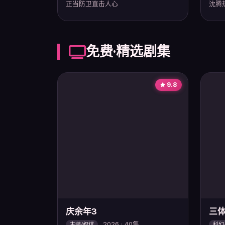
正当防卫直击人心
沈腾
免费·精选剧集
9.8
庆余年3
三
2026 · 40集
古装/权谋
科幻