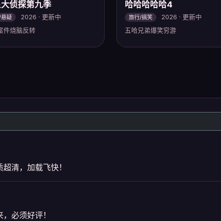
星大侦探第九季
哈哈哈哈哈4
2026 · 更新中
2026 · 更新中
/悬疑
旅行/搞笑
案件烧脑反转
五哈兄弟爆笑穷游
质超清，加载飞快！
来，必须好评！