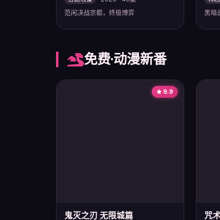
范闲决战京都，终极博弈
黑暗
免费·动漫新番
9.9
鬼灭之刃 无限城篇
咒术