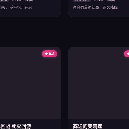
战役，威慑纪元开启
高启强最终结局，正义降临
9.8
回战 死灭回游
葬送的芙莉莲