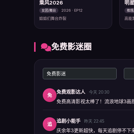
乘风2026
明
2026 · EP12
女团/舞台
推理
姐姐们舞台炸裂
高能
免费影迷圈
免费观影达人
今天 20:30
免
免费高清影视太棒了！流浪地球3画
追剧小能手
昨天 22:45
追
庆余年3更新超快，每天追剧停不下