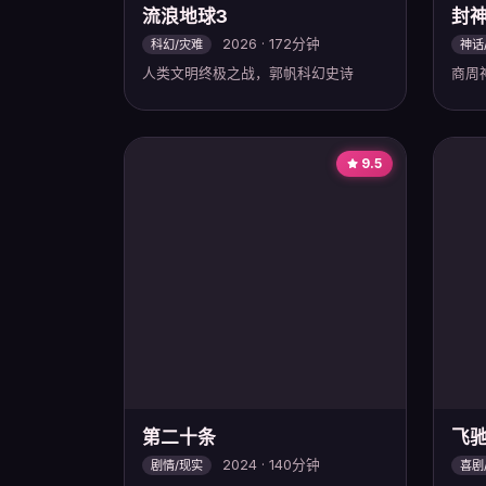
流浪地球3
封
2026 · 172分钟
科幻/灾难
神话
人类文明终极之战，郭帆科幻史诗
商周
9.5
第二十条
飞驰
2024 · 140分钟
剧情/现实
喜剧