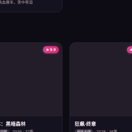
热血赛车，笑中带泪
9.9
体：黑暗森林
狂飙·终章
2026 · 32集
2026 · 36集
/烧脑
悬疑/扫黑