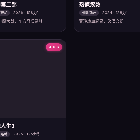
神第二部
热辣滚烫
2026 · 158分钟
2024 · 128分钟
/奇幻
剧情/励志
神魔大战，东方奇幻巅峰
贾玲热血蜕变，笑泪交织
9.6
人生3
2025 · 125分钟
/运动