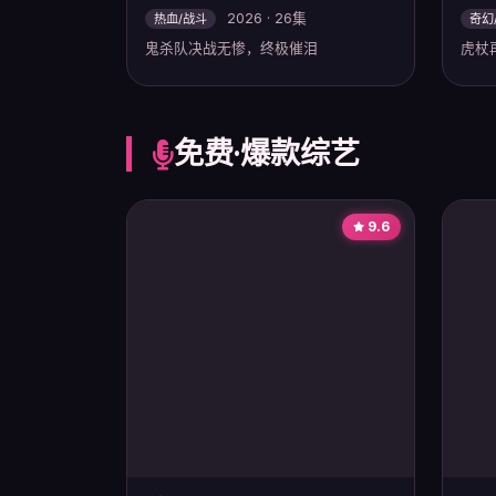
2026 · 26集
热血/战斗
奇幻
鬼杀队决战无惨，终极催泪
虎杖
免费·爆款综艺
9.6