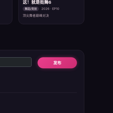
这！就是街舞6
2026 · EP10
舞蹈/竞技
顶尖舞者巅峰对决
发布