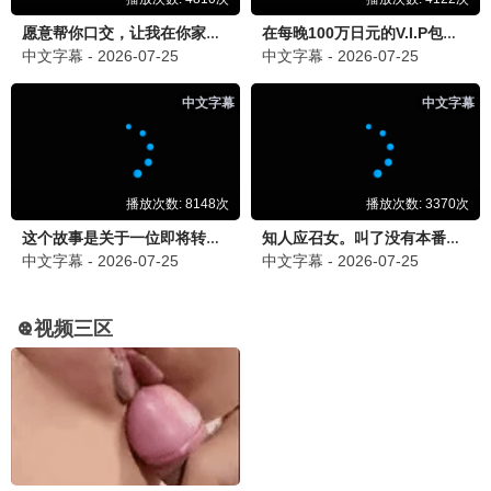
明星大侦探第九季
2026 · 更新中
推理/悬疑
高能案件烧脑反转
9.5