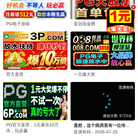
9.6
繁花
2024 · 30集
都市/年代
90年代上海商海浮沉