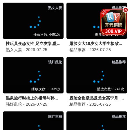
乘风2026
2026 · EP12
女团/舞台
姐姐们舞台炸裂
9.7